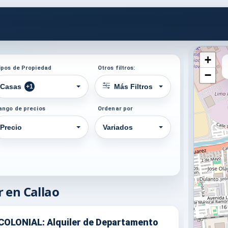
+
ipos de Propiedad
Otros filtros:
−
Casas
Más Filtros
+1
ango de precios
Ordenar por
Precio
Variados
 en Callao
COLONIAL: Alquiler de Departamento