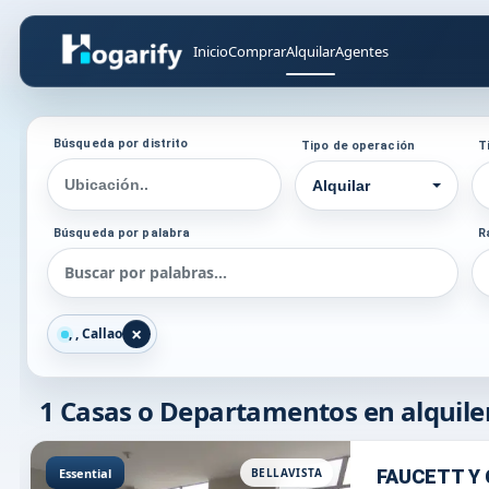
Inicio
Comprar
Alquilar
Agentes
Búsqueda por distrito
Tipo de operación
T
Alquilar
Búsqueda por palabra
R
×
, , Callao
1
Casas o Departamentos en alquiler
Essential
BELLAVISTA
FAUCETT Y 