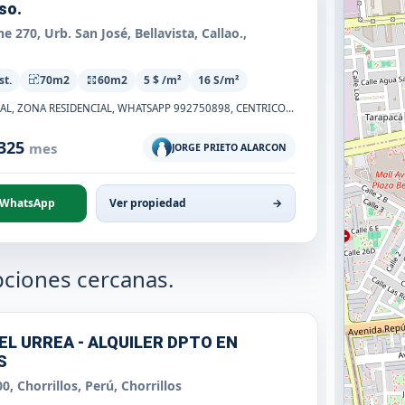
so.
 270, Urb. San José, Bellavista, Callao.,
st.
70m2
60m2
5 $ /m²
16 S/m²
FAUCETT Y COLONIAL, ZONA RESIDENCIAL, WHATSAPP 992750898, CENTRICO, CERCA A ZONAS COMERCIALES, BANCOS, COLEGIOS, CERCA A PARQUES Y JARDINES, ES LA ZON...
 325
mes
◉
JORGE PRIETO ALARCON
WhatsApp
Ver propiedad
→
ciones cercanas.
EL URREA - ALQUILER DPTO EN
S
0, Chorrillos, Perú, Chorrillos