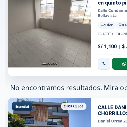
en quinto pi
Calle Condamine
Bellavista
1 dor.
0 e
S/ 1,100
$
|
No encontramos resultados. Mira op
Essential
CHORRILLOS
CALLE DANI
CHORRILLO
Daniel Urrea 20