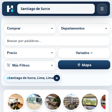
☰
Tipo de operación
Tipos de Propiedad
Comprar
Departamentos
Búsqueda por palabra
Rango de precios
Ordenar por
Precio
Variados
Otros filtros:
Mapa
Más Filtros
×
Santiago de Surco, Lima, Lima