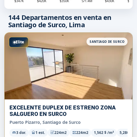
$347K
$420K
$350K
S/1.4M
$430K
$360
144
Departamentos en venta en
Santiago de Surco, Lima
Elite
SANTIAGO DE SURCO
EXCELENTE DUPLEX DE ESTRENO ZONA
SALGUERO EN SURCO
Puerto Pizarro, Santiago de Surco
3 dor.
1 est.
224m2
224m2
1,562 $ /m²
5,280 S/m