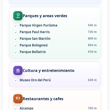
Parques y areas verdes
Parque Virgen Purísima
545 m
Parque Paul Harris
720 m
Parque San Martíin
809 m
Parque Bolognesi
854 m
Parque Bellatrix
918 m
Cultura y entretenimiento
Museo Oro del Perú
628 m
Restaurantes y cafes
Airampo
750 m