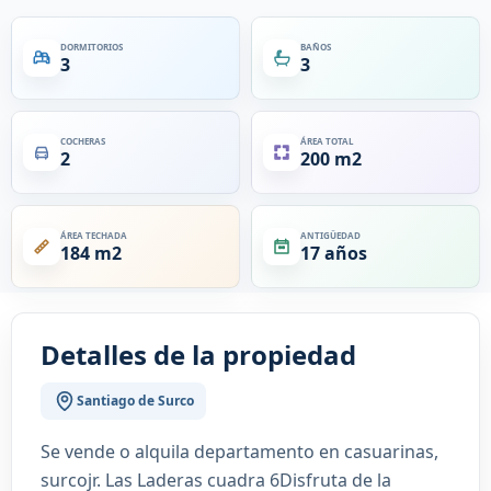
DORMITORIOS
BAÑOS
3
3
COCHERAS
ÁREA TOTAL
2
200 m2
ÁREA TECHADA
ANTIGÜEDAD
184 m2
17 años
Detalles de la propiedad
Santiago de Surco
Se vende o alquila departamento en casuarinas,
surcojr. Las Laderas cuadra 6Disfruta de la