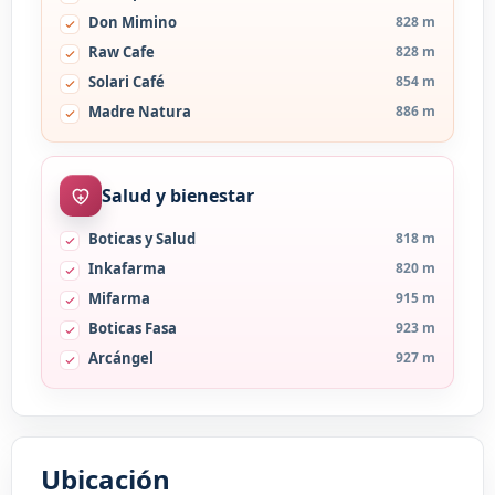
Don Mimino
828 m
Raw Cafe
828 m
Solari Café
854 m
Madre Natura
886 m
Salud y bienestar
Boticas y Salud
818 m
Inkafarma
820 m
Mifarma
915 m
Boticas Fasa
923 m
Arcángel
927 m
Ubicación