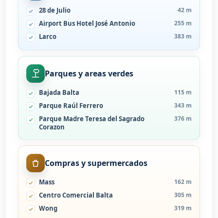
28 de Julio
42 m
Airport Bus Hotel José Antonio
255 m
Larco
383 m
Parques y areas verdes
Bajada Balta
115 m
Parque Raúl Ferrero
343 m
Parque Madre Teresa del Sagrado
376 m
Corazon
Compras y supermercados
Mass
162 m
Centro Comercial Balta
305 m
Wong
319 m