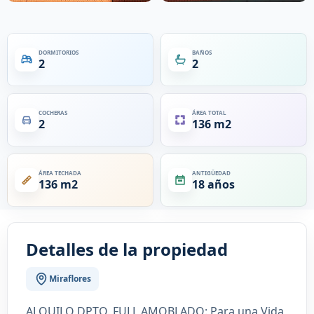
DORMITORIOS
BAÑOS
2
2
COCHERAS
ÁREA TOTAL
2
136 m2
ÁREA TECHADA
ANTIGÜEDAD
136 m2
18 años
Detalles de la propiedad
Miraflores
ALQUILO DPTO. FULL AMOBLADO: Para una Vida