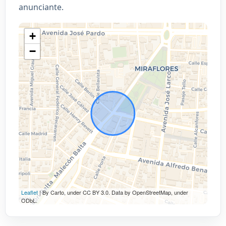
anunciante.
+
−
Leaflet
| By Carto, under CC BY 3.0. Data by OpenStreetMap, under
ODbL.