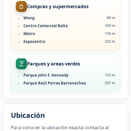
Compras y supermercados
Wong
99 m
Centro Comercial Balta
109 m
Metro
176 m
Expocentro
232 m
Parques y areas verdes
Parque John F. Kennedy
123 m
Parque Raúl Porras Barrenechea
207 m
Ubicación
Para conocer la ubicación exacta contacta al