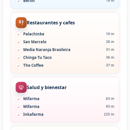
Berlín
19 m
Restaurantes y cafes
Palachinke
19 m
San Marcelo
28 m
Media Naranja Brasileira
31 m
Chinga Tu Taco
36 m
The Coffee
37 m
Salud y bienestar
Mifarma
63 m
Mifarma
93 m
Inkafarma
225 m