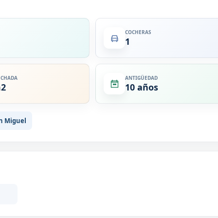
COCHERAS
1
ECHADA
ANTIGÜEDAD
m2
10 años
n Miguel