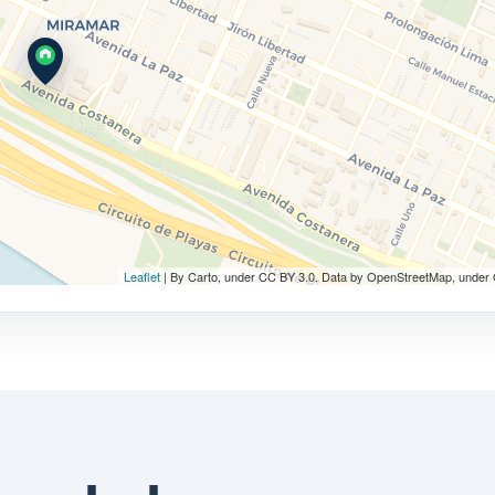
Leaflet
| By Carto, under CC BY 3.0. Data by OpenStreetMap, under