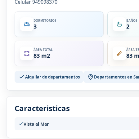
Celular 949098370
DORMITORIOS
BAÑOS
3
2
ÁREA TOTAL
ÁREA T
83 m2
83 
Alquilar de departamentos
Departamentos en Sa
Caracteristicas
Vista al Mar