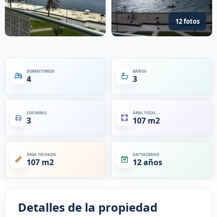
12 fotos
DORMITORIOS
BAÑOS
4
3
COCHERAS
ÁREA TOTAL
3
107 m2
ÁREA TECHADA
ANTIGÜEDAD
107 m2
12 años
Detalles de la propiedad