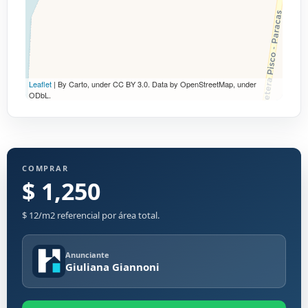
Leaflet
| By Carto, under CC BY 3.0. Data by OpenStreetMap, under
ODbL.
COMPRAR
$ 1,250
$ 12/m2 referencial por área total.
Anunciante
Giuliana Giannoni