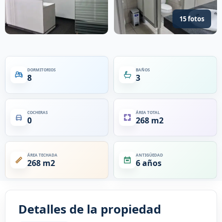
15 fotos
DORMITORIOS
BAÑOS
8
3
COCHERAS
ÁREA TOTAL
0
268 m2
ÁREA TECHADA
ANTIGÜEDAD
268 m2
6 años
Detalles de la propiedad