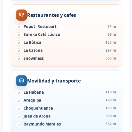
Restaurantes y cafes
Puputi Restobart
74 m
Eureka Café Lúdico
86 m
La Bòtica
135 m
La Casona
297 m
Snowmass
305 m
Movilidad y transporte
La Habana
110 m
Arequipa
120 m
Choquehuanca
193 m
Juan de Arona
300 m
Raymundo Morales
332 m