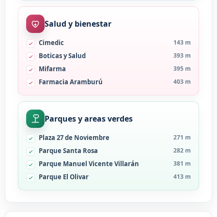
Salud y bienestar
Cimedic
143 m
Boticas y Salud
393 m
Mifarma
395 m
Farmacia Aramburú
403 m
Parques y areas verdes
Plaza 27 de Noviembre
271 m
Parque Santa Rosa
282 m
Parque Manuel Vicente Villarán
381 m
Parque El Olivar
413 m