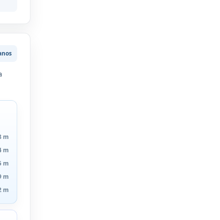
anos
a
8 m
4 m
5 m
9 m
2 m