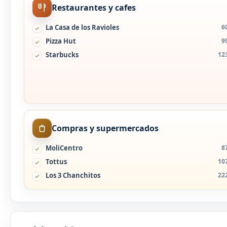
Restaurantes y cafes
La Casa de los Ravioles
6
Pizza Hut
9
Starbucks
12
Compras y supermercados
MoliCentro
8
Tottus
10
Los 3 Chanchitos
22