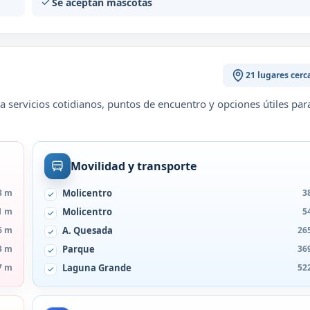
Se aceptan mascotas
21 lugares cerc
 servicios cotidianos, puntos de encuentro y opciones útiles par
Movilidad y transporte
8 m
Molicentro
3
1 m
Molicentro
5
6 m
A. Quesada
26
3 m
Parque
36
7 m
Laguna Grande
52