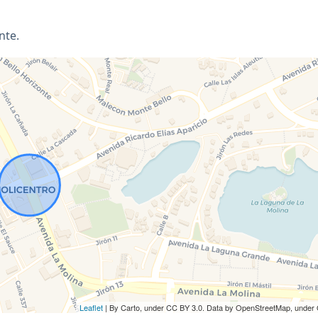
nte.
Leaflet
| By Carto, under CC BY 3.0. Data by OpenStreetMap, under