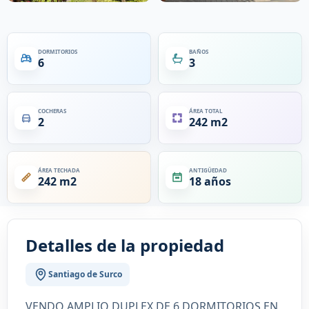
DORMITORIOS
BAÑOS
6
3
COCHERAS
ÁREA TOTAL
2
242 m2
ÁREA TECHADA
ANTIGÜEDAD
242 m2
18 años
Detalles de la propiedad
Santiago de Surco
VENDO AMPLIO DUPLEX DE 6 DORMITORIOS EN