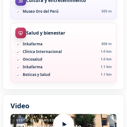
Cultura y entretenimiento
Museo Oro del Perú
505 m
Salud y bienestar
Inkafarma
808 m
Clínica Internacional
1.0 km
Oncosalud
1.0 km
Inkafarma
1.1 km
Boticas y Salud
1.1 km
Video
VIDEO DEL INMUEBLE
Ver recorrido completo