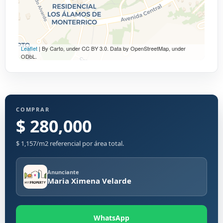
Leaflet
| By Carto, under CC BY 3.0. Data by OpenStreetMap, under
ODbL.
COMPRAR
$ 280,000
$ 1,157/m2 referencial por área total.
Anunciante
Maria Ximena Velarde
WhatsApp