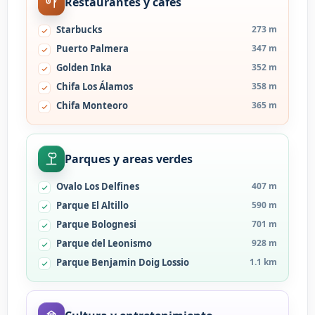
Restaurantes y cafes
Starbucks
273 m
Puerto Palmera
347 m
Golden Inka
352 m
Chifa Los Álamos
358 m
Chifa Monteoro
365 m
Parques y areas verdes
Ovalo Los Delfines
407 m
Parque El Altillo
590 m
Parque Bolognesi
701 m
Parque del Leonismo
928 m
Parque Benjamin Doig Lossio
1.1 km