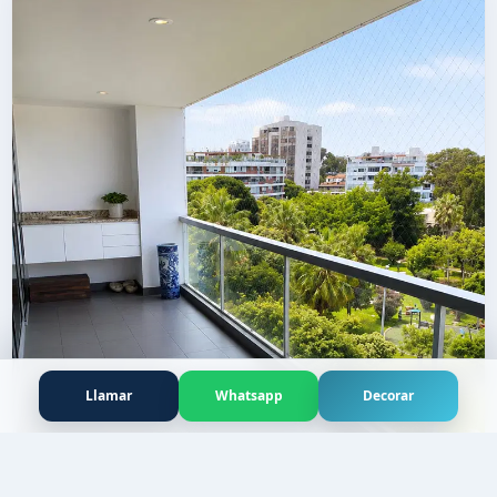
Departamento en alquiler en Miraflores de
110m2
$1500 · 2 dor. · 110 m2
Llamar
Whatsapp
Decorar