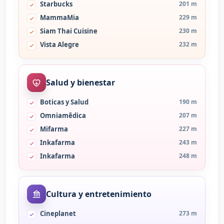
Starbucks
201 m
MammaMia
229 m
Siam Thai Cuisine
230 m
Vista Alegre
232 m
Salud y bienestar
Boticas y Salud
190 m
Omniamēdica
207 m
Mifarma
227 m
Inkafarma
243 m
Inkafarma
248 m
Cultura y entretenimiento
Cineplanet
273 m