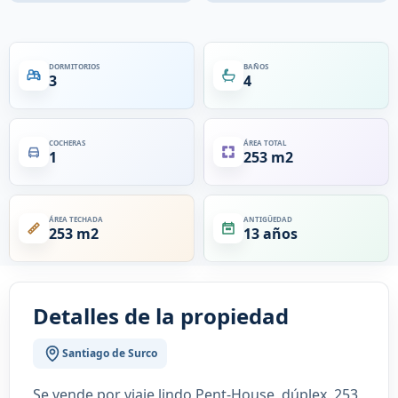
DORMITORIOS
BAÑOS
3
4
COCHERAS
ÁREA TOTAL
1
253 m2
ÁREA TECHADA
ANTIGÜEDAD
253 m2
13 años
Detalles de la propiedad
Santiago de Surco
Se vende por viaje lindo Pent-House, dúplex, 253