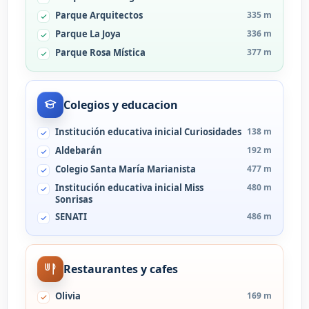
Parque Arquitectos
335 m
Parque La Joya
336 m
Parque Rosa Mística
377 m
Colegios y educacion
Institución educativa inicial Curiosidades
138 m
Aldebarán
192 m
Colegio Santa María Marianista
477 m
Institución educativa inicial Miss
480 m
Sonrisas
SENATI
486 m
Restaurantes y cafes
Olivia
169 m