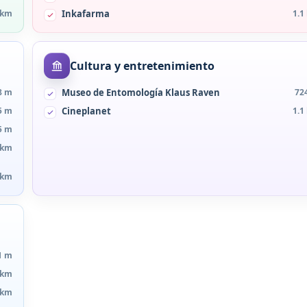
 km
Inkafarma
1.1
Cultura y entretenimiento
8 m
Museo de Entomología Klaus Raven
72
5 m
Cineplanet
1.1
5 m
 km
 km
1 m
 km
 km