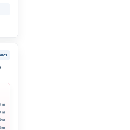
anos
a
4 m
8 m
 km
 km