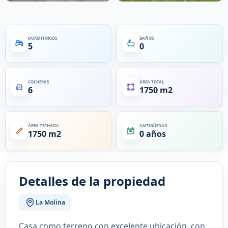
DORMITORIOS
BAÑOS
5
0
COCHERAS
ÁREA TOTAL
6
1750 m2
ÁREA TECHADA
ANTIGÜEDAD
1750 m2
0 años
Detalles de la propiedad
La Molina
Casa como terreno con excelente ubicación, con