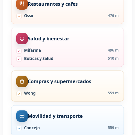
Restaurantes y cafes
Osso
476 m
Salud y bienestar
Mifarma
496 m
Boticas y Salud
510 m
Compras y supermercados
Wong
551 m
Movilidad y transporte
Concejo
559 m