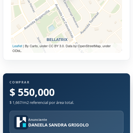
Leaflet
| By Carto, under CC BY 3.0. Data by OpenStreetMap, under
ODbL.
COMPRAR
$ 550,000
$ 1,667/m2 referencial por área total.
Anunciante
DANIELA SANDRA GRIGOLO