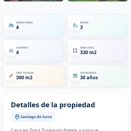
DORMITORIOS
BAÑOS
4
3
COCHERAS
ÁREA TOTAL
4
330 m2
ÁREA TECHADA
ANTIGÜEDAD
300 m2
30 años
Detalles de la propiedad
Santiago de Surco
Casa en Zona Tranquila frente a parque.