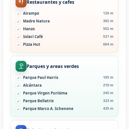
Restaurantes y cafes
Airampo
126 m
Madre Natura
382 m
Hanzo
502 m
Solari Café
521 m
Pizza Hut
664 m
Parques y areas verdes
Parque Paul Harris
185 m
Alcántara
210 m
Parque Virgen Purísima
245 m
Parque Bellatrix
323 m
Parque Marco A. Schenone
435 m