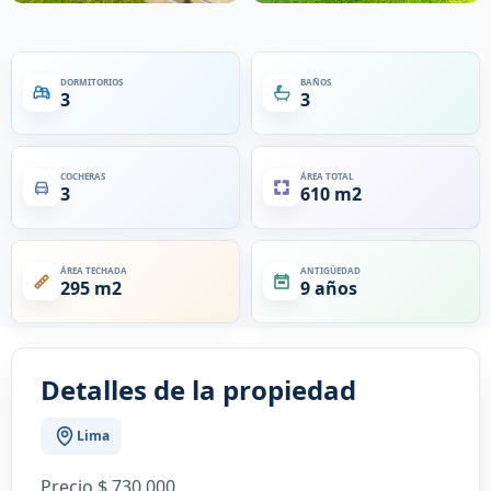
DORMITORIOS
BAÑOS
3
3
COCHERAS
ÁREA TOTAL
3
610 m2
ÁREA TECHADA
ANTIGÜEDAD
295 m2
9 años
Detalles de la propiedad
Lima
Precio $ 730,000