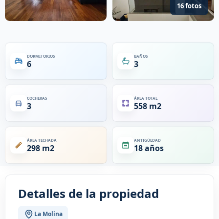
16 fotos
DORMITORIOS
BAÑOS
6
3
COCHERAS
ÁREA TOTAL
3
558 m2
ÁREA TECHADA
ANTIGÜEDAD
298 m2
18 años
Detalles de la propiedad
La Molina