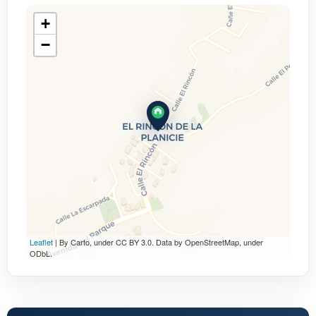
+
−
Leaflet
| By Carto, under CC BY 3.0. Data by OpenStreetMap, under
ODbL.