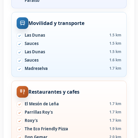
Paraiso
Movilidad y transporte
Las Dunas
1.5 km
Sauces
1.5 km
Las Dunas
1.5 km
Sauces
1.6 km
Madreselva
1.7 km
Restaurantes y cafes
El Mesón de Leña
1.7 km
Parrillas Roy's
1.7 km
Roxy's
1.7 km
The Eco Friendly Pizza
1.9 km
Don Gemar
2.0 km