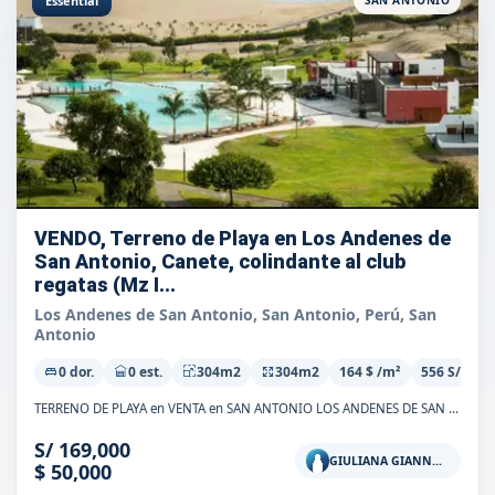
Essential
SAN ANTONIO
VENDO, Terreno de Playa en Los Andenes de
San Antonio, Canete, colindante al club
regatas (Mz I...
Los Andenes de San Antonio, San Antonio, Perú, San
Antonio
0 dor.
0 est.
304m2
304m2
164 $ /m²
556 S/m²
TERRENO DE PLAYA en VENTA en SAN ANTONIO LOS ANDENES DE SAN ANTONIO N^0 Mz III, Lt 1 (colindante al club regatas lima, filial san Antonio) Venta: $5...
S/ 169,000
◉
GIULIANA GIANNONI
$ 50,000