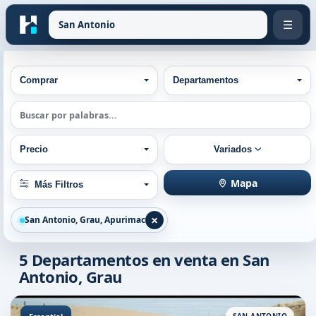
☰
Tipo de operación
Tipos de Propiedad
Comprar
Departamentos
Búsqueda por palabra
Rango de precios
Ordenar por
Precio
Variados
Otros filtros:
Mapa
Más Filtros
×
San Antonio, Grau, Apurimac
5
Departamentos en venta en San
Antonio, Grau