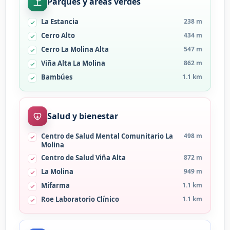
Parques y areas verdes
La Estancia
238 m
Cerro Alto
434 m
Cerro La Molina Alta
547 m
Viña Alta La Molina
862 m
Bambúes
1.1 km
Salud y bienestar
Centro de Salud Mental Comunitario La
498 m
Molina
Centro de Salud Viña Alta
872 m
La Molina
949 m
Mifarma
1.1 km
Roe Laboratorio Clínico
1.1 km