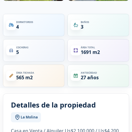
DORMITORIOS
BAÑOS
4
3
COCHERAS
ÁREA TOTAL
5
1691 m2
ÁREA TECHADA
ANTIGÜEDAD
565 m2
27 años
Detalles de la propiedad
La Molina
Casa en Venta / Alquiler Us$2,100,000 / Us$4,200