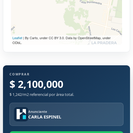
Leaflet
| By Carto, under CC BY 3.0. Data by OpenStreetMap, under
ODbL.
COMPRAR
$ 2,100,000
$ 1,242/m2 referencial por área total.
Anunciante
CARLA ESPINEL