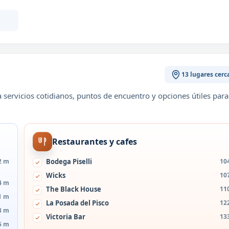
13 lugares cerc
servicios cotidianos, puntos de encuentro y opciones útiles para
Restaurantes y cafes
2 m
Bodega Piselli
10
Wicks
10
4 m
The Black House
11
1 m
La Posada del Pisco
12
3 m
Victoria Bar
13
5 m