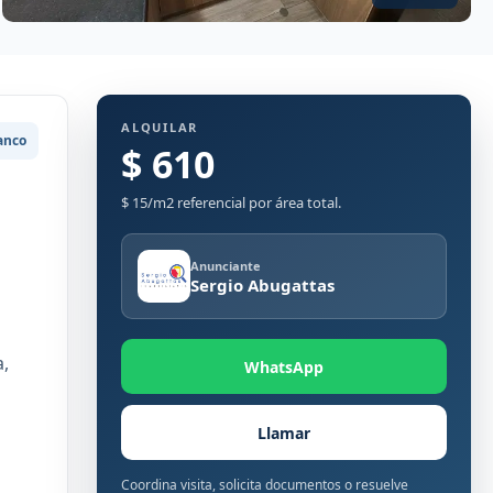
ALQUILAR
anco
$ 610
$ 15/m2 referencial por área total.
Anunciante
Sergio Abugattas
a,
WhatsApp
Llamar
Coordina visita, solicita documentos o resuelve