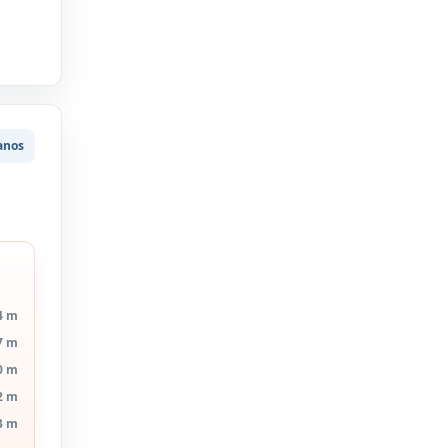
anos
4 m
7 m
0 m
2 m
3 m