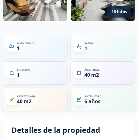
16 fotos
DORMITORIOS
BAÑOS
1
1
COCHERAS
ÁREA TOTAL
1
40 m2
ÁREA TECHADA
ANTIGÜEDAD
40 m2
6 años
Detalles de la propiedad