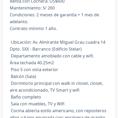
Renta con Cochera: US$600
Mantenimiento: S/ 260
Condiciones: 2 meses de garantía + 1 mes de
adelanto.
Contrato mínimo 1 año.
️ Ubicación: Av. Almirante Miguel Grau cuadra 14
Dpto. 5XX - Barranco (Edificio Stelar)
️ Departamento amoblado con cable y wifi.
Área techada 40.25m2
️ Piso 5 con vista exterior
️ Balcón (Sala)
️ Dormitorio principal con walk in closet, closet,
aire acondicionado, TV Smart y wifi
️ Baño completo
️ Sala con muebles, TV y Wifi
️ Cocina abierta estilo americano, con reposteros
altos y bajos equipada con: encimera de granito,