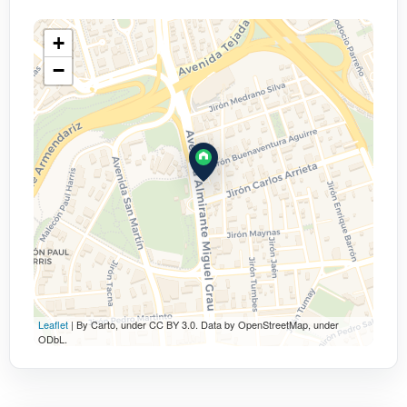
+
−
Leaflet
| By Carto, under CC BY 3.0. Data by OpenStreetMap, under
ODbL.