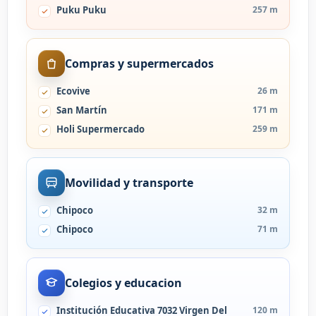
Puku Puku
257 m
Compras y supermercados
Ecovive
26 m
San Martín
171 m
Holi Supermercado
259 m
Movilidad y transporte
Chipoco
32 m
Chipoco
71 m
Colegios y educacion
Institución Educativa 7032 Virgen Del
120 m