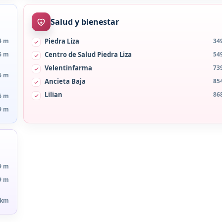
Salud y bienestar
4 m
Piedra Liza
34
6 m
Centro de Salud Piedra Liza
54
Velentinfarma
73
6 m
Ancieta Baja
85
Lilian
86
6 m
9 m
9 m
9 m
 km