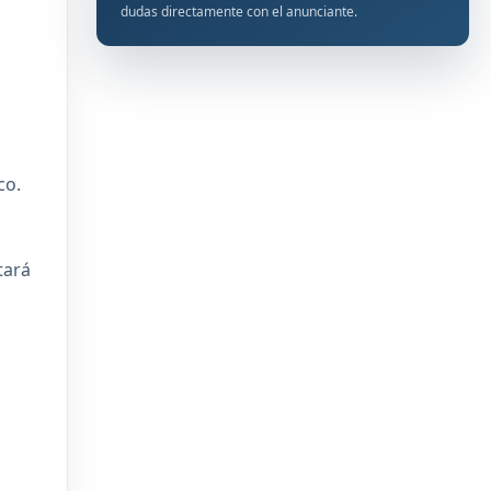
dudas directamente con el anunciante.
co.
tará