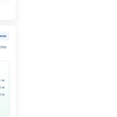
anos
iles
1 m
3 m
8 m