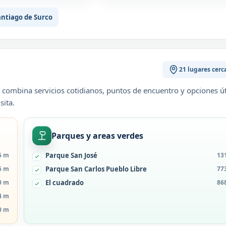
ntiago de Surco
21 lugares cerc
 combina servicios cotidianos, puntos de encuentro y opciones út
sita.
Parques y areas verdes
5 m
Parque San José
13
5 m
Parque San Carlos Pueblo Libre
77
0 m
El cuadrado
86
4 m
0 m