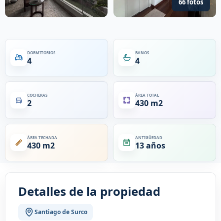
66 fotos
DORMITORIOS
BAÑOS
4
4
COCHERAS
ÁREA TOTAL
2
430 m2
ÁREA TECHADA
ANTIGÜEDAD
430 m2
13 años
Detalles de la propiedad
Santiago de Surco