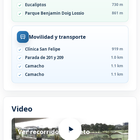
Eucaliptos
730 m
Parque Benjamin Doig Lossio
861 m
Movilidad y transporte
Clínica San Felipe
919 m
Parada de 201 y 209
1.0 km
Camacho
1.1 km
Camacho
1.1 km
Video
VIDEO DEL INMUEBLE
Ver recorrido completo