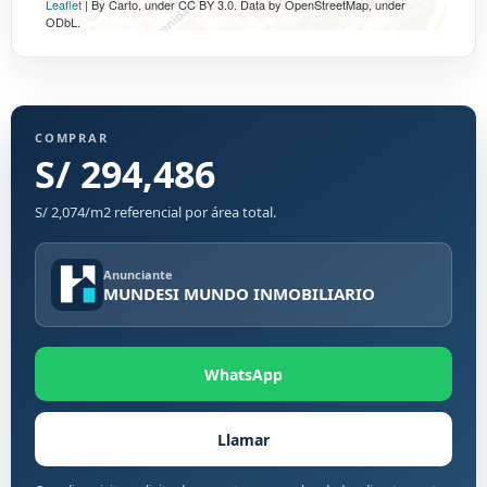
Leaflet
| By Carto, under CC BY 3.0. Data by OpenStreetMap, under
ODbL.
COMPRAR
S/ 294,486
S/ 2,074/m2 referencial por área total.
Anunciante
MUNDESI MUNDO INMOBILIARIO
WhatsApp
Llamar