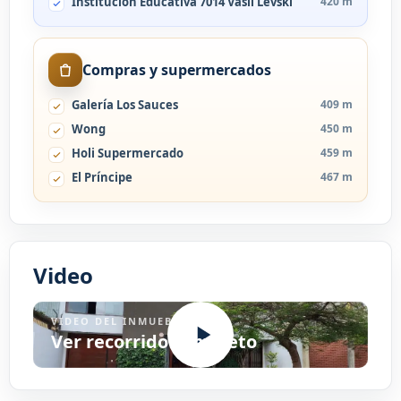
Institución Educativa 7014 Vasil Levski
420 m
Compras y supermercados
Galería Los Sauces
409 m
Wong
450 m
Holi Supermercado
459 m
El Príncipe
467 m
Video
VIDEO DEL INMUEBLE
Ver recorrido completo