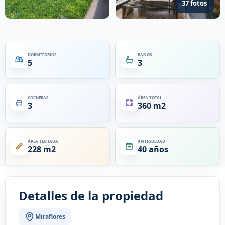
37 fotos
DORMITORIOS
BAÑOS
5
3
COCHERAS
ÁREA TOTAL
3
360 m2
ÁREA TECHADA
ANTIGÜEDAD
228 m2
40 años
Detalles de la propiedad
Miraflores