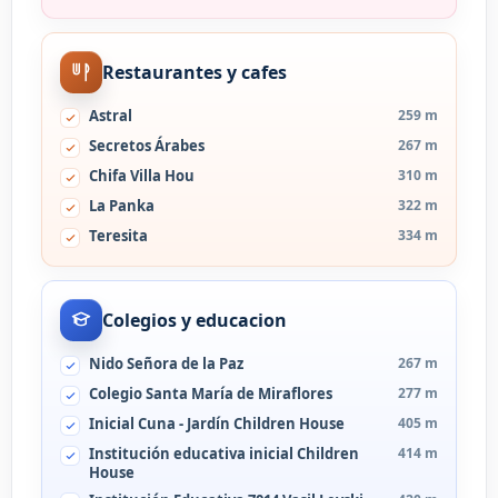
Restaurantes y cafes
Astral
259 m
Secretos Árabes
267 m
Chifa Villa Hou
310 m
La Panka
322 m
Teresita
334 m
Colegios y educacion
Nido Señora de la Paz
267 m
Colegio Santa María de Miraflores
277 m
Inicial Cuna - Jardín Children House
405 m
Institución educativa inicial Children
414 m
House