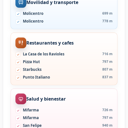
Movilidad y transporte
Molicentro
699 m
Molicentro
778 m
Restaurantes y cafes
La Casa de los Ravioles
716 m
Pizza Hut
797 m
Starbucks
807 m
Punto Italiano
837 m
Salud y bienestar
Mifarma
726 m
Mifarma
797 m
San Felipe
940 m