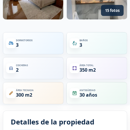
15 fotos
DORMITORIOS
BAÑOS
3
3
COCHERAS
ÁREA TOTAL
2
350 m2
ÁREA TECHADA
ANTIGÜEDAD
300 m2
30 años
Detalles de la propiedad