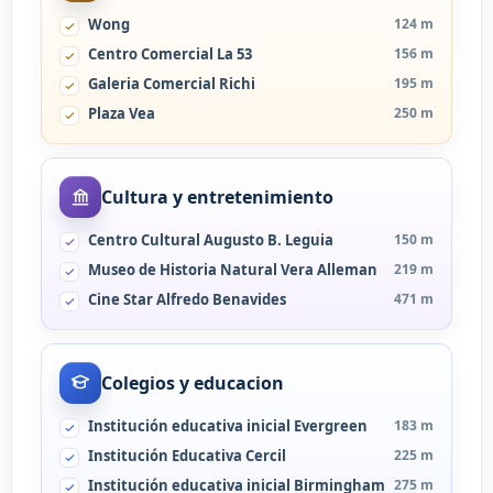
Wong
124 m
Centro Comercial La 53
156 m
Galeria Comercial Richi
195 m
Plaza Vea
250 m
Cultura y entretenimiento
Centro Cultural Augusto B. Leguia
150 m
Museo de Historia Natural Vera Alleman
219 m
Cine Star Alfredo Benavides
471 m
Colegios y educacion
Institución educativa inicial Evergreen
183 m
Institución Educativa Cercil
225 m
Institución educativa inicial Birmingham
275 m