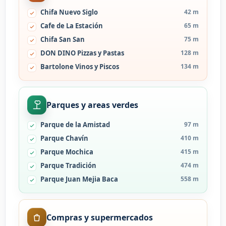
Chifa Nuevo Siglo
42 m
Cafe de La Estación
65 m
Chifa San San
75 m
DON DINO Pizzas y Pastas
128 m
Bartolone Vinos y Piscos
134 m
Parques y areas verdes
Parque de la Amistad
97 m
Parque Chavín
410 m
Parque Mochica
415 m
Parque Tradición
474 m
Parque Juan Mejia Baca
558 m
Compras y supermercados