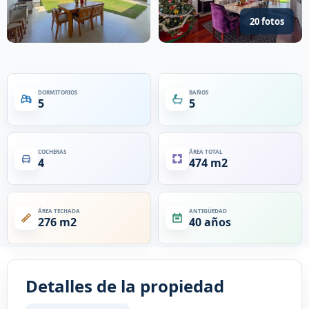
20 fotos
DORMITORIOS
BAÑOS
5
5
COCHERAS
ÁREA TOTAL
4
474 m2
ÁREA TECHADA
ANTIGÜEDAD
276 m2
40 años
Detalles de la propiedad