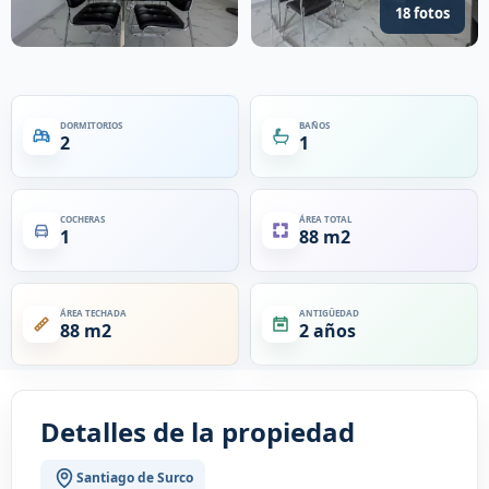
18 fotos
DORMITORIOS
BAÑOS
2
1
COCHERAS
ÁREA TOTAL
1
88 m2
ÁREA TECHADA
ANTIGÜEDAD
88 m2
2 años
Detalles de la propiedad
Santiago de Surco