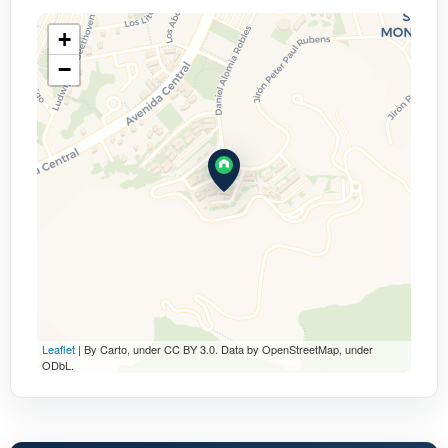
+
−
Leaflet
| By Carto, under CC BY 3.0. Data by OpenStreetMap, under
ODbL.