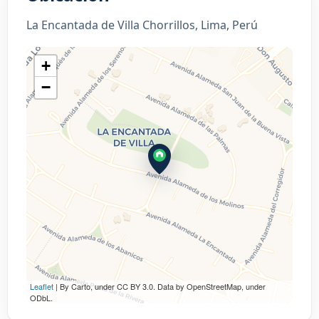
La Encantada de Villa Chorrillos, Lima, Perú
+
−
Leaflet
| By Carto, under CC BY 3.0. Data by OpenStreetMap, under
ODbL.