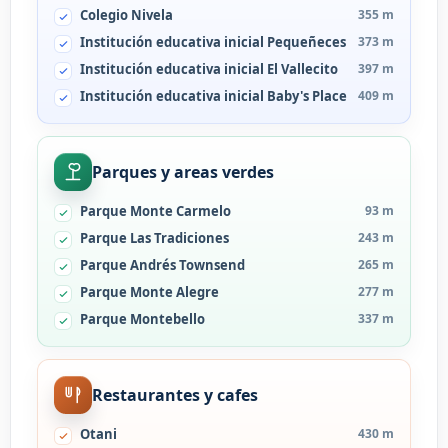
Colegio Nivela
355 m
Institución educativa inicial Pequeñeces
373 m
Institución educativa inicial El Vallecito
397 m
Institución educativa inicial Baby's Place
409 m
Parques y areas verdes
Parque Monte Carmelo
93 m
Parque Las Tradiciones
243 m
Parque Andrés Townsend
265 m
Parque Monte Alegre
277 m
Parque Montebello
337 m
Restaurantes y cafes
Otani
430 m