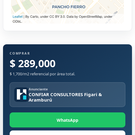
Leaflet
| By Carto, under CC BY 3.0. Data by OpenStreetMap, under
ODbL.
COMPRAR
$ 289,000
$ 1,700/m2 referencial por área total.
Anunciante
CONFIAR CONSULTORES Figari &
Aramburú
WhatsApp