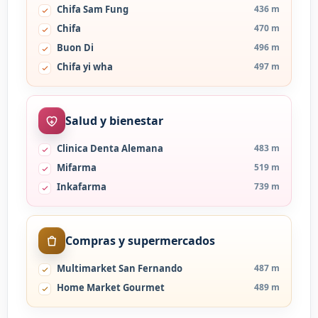
Chifa Sam Fung
436 m
Chifa
470 m
Buon Di
496 m
Chifa yi wha
497 m
Salud y bienestar
Clinica Denta Alemana
483 m
Mifarma
519 m
Inkafarma
739 m
Compras y supermercados
Multimarket San Fernando
487 m
Home Market Gourmet
489 m