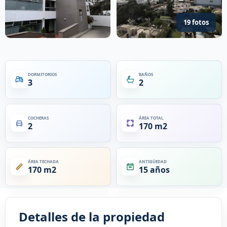
19 fotos
DORMITORIOS
BAÑOS
3
2
COCHERAS
ÁREA TOTAL
2
170 m2
ÁREA TECHADA
ANTIGÜEDAD
170 m2
15 años
Detalles de la propiedad