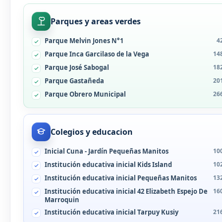
Parques y areas verdes
Parque Melvin Jones N°1
4
Parque Inca Garcilaso de la Vega
14
Parque José Sabogal
18
Parque Gastañeda
20
Parque Obrero Municipal
26
Colegios y educacion
Inicial Cuna - Jardín Pequeñas Manitos
10
Institución educativa inicial Kids Island
10
Institución educativa inicial Pequeñas Manitos
13
Institución educativa inicial 42 Elizabeth Espejo De
16
Marroquin
Institución educativa inicial Tarpuy Kusiy
21