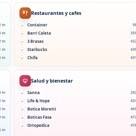
Restaurantes y cafes
2 m
Container
9
8 m
Barri Caleta
35
2 m
3 Brasas
42
1 m
Starbucks
43
6 m
Chifa
43
Salud y bienestar
0 m
Sanna
29
2 m
Life & Hope
42
2 m
Botica Moretti
46
0 m
Boticas Fasa
47
Ortopedica
47
6 m