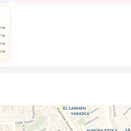
2 m
7 m
0 m
6 m