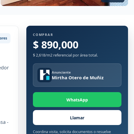
COMPRAR
ores
$ 890,000
$ 2,618/m2 referencial por área total.
medor
Anunciante
Mirtha Otero de Muñiz
WhatsApp
Llamar
sa -
Coordina visita, solicita documentos o resuelve