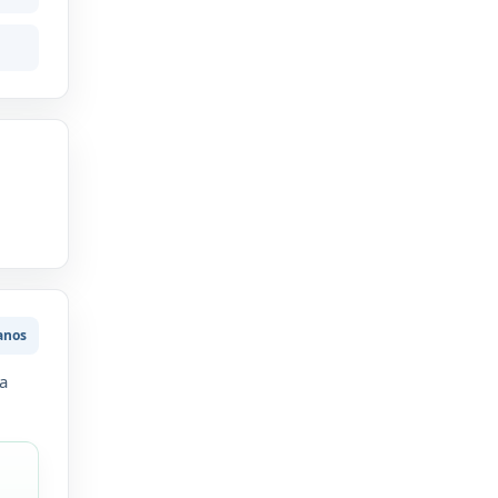
anos
a