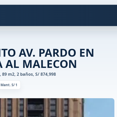
TO AV. PARDO EN
A AL MALECON
 89 m2, 2 baños, S/ 874,998
Mant. S/ 1