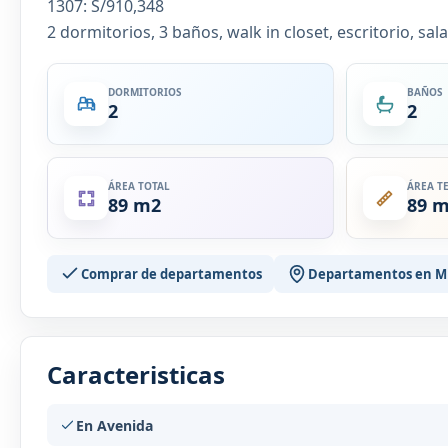
1307: S/910,348
2 dormitorios, 3 baños, walk in closet, escritorio, sa
DORMITORIOS
BAÑOS
2
2
ÁREA TOTAL
ÁREA T
89 m2
89 
Comprar de departamentos
Departamentos en Mi
Caracteristicas
En Avenida