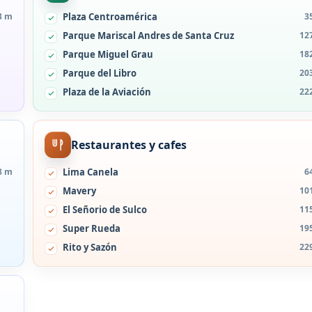
3 m
Plaza Centroamérica
3
Parque Mariscal Andres de Santa Cruz
12
Parque Miguel Grau
18
Parque del Libro
20
Plaza de la Aviación
22
Restaurantes y cafes
8 m
Lima Canela
6
Mavery
10
El Señorio de Sulco
11
Super Rueda
19
Rito y Sazón
22