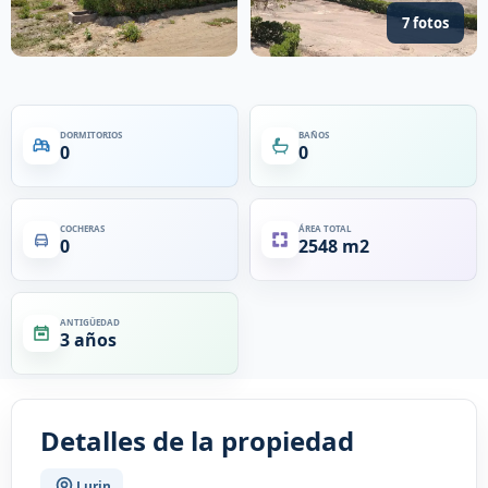
7 fotos
DORMITORIOS
BAÑOS
0
0
COCHERAS
ÁREA TOTAL
0
2548 m2
ANTIGÜEDAD
3 años
Detalles de la propiedad
Lurin