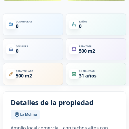
DORMITORIOS
BAÑOS
0
0
COCHERAS
ÁREA TOTAL
0
500 m2
ÁREA TECHADA
ANTIGÜEDAD
500 m2
31 años
Detalles de la propiedad
La Molina
Amplio local comercial , con techos altos con