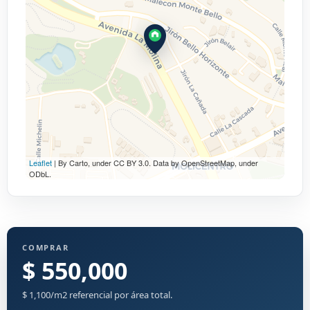
Leaflet
| By Carto, under CC BY 3.0. Data by OpenStreetMap, under
ODbL.
COMPRAR
$ 550,000
$ 1,100/m2 referencial por área total.