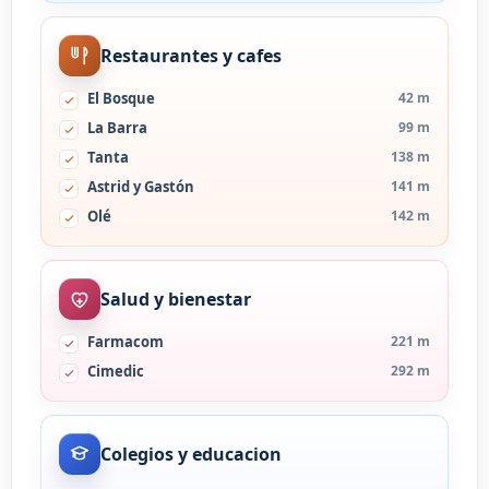
Restaurantes y cafes
El Bosque
42 m
La Barra
99 m
Tanta
138 m
Astrid y Gastón
141 m
Olé
142 m
Salud y bienestar
Farmacom
221 m
Cimedic
292 m
Colegios y educacion