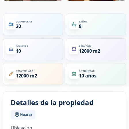
DORMITORIOS
BAÑOS
20
8
COCHERAS
ÁREA TOTAL
10
12000 m2
ÁREA TECHADA
ANTIGÜEDAD
12000 m2
10 años
Detalles de la propiedad
Huaraz
Ubicación