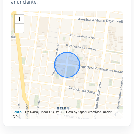
anunciante.
+
−
Leaflet
| By Carto, under CC BY 3.0. Data by OpenStreetMap, under
ODbL.