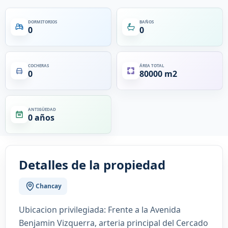
DORMITORIOS
BAÑOS
0
0
COCHERAS
ÁREA TOTAL
0
80000 m2
ANTIGÜEDAD
0 años
Detalles de la propiedad
Chancay
Ubicacion privilegiada: Frente a la Avenida
Benjamin Vizquerra, arteria principal del Cercado