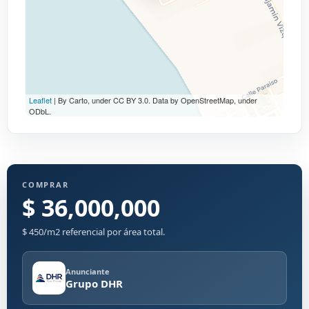
Leaflet
| By Carto, under CC BY 3.0. Data by OpenStreetMap, under
ODbL.
COMPRAR
$ 36,000,000
$ 450/m2 referencial por área total.
Anunciante
Grupo DHR