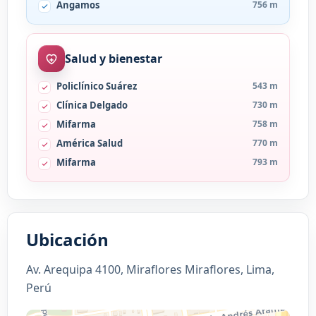
Angamos
756 m
Salud y bienestar
Policlínico Suárez
543 m
Clínica Delgado
730 m
Mifarma
758 m
América Salud
770 m
Mifarma
793 m
Ubicación
Av. Arequipa 4100, Miraflores Miraflores, Lima,
Perú