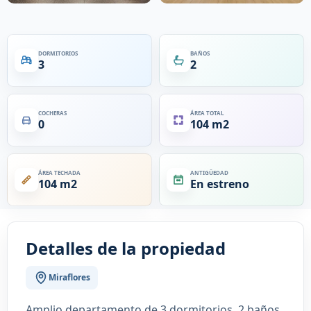
DORMITORIOS
BAÑOS
3
2
COCHERAS
ÁREA TOTAL
0
104 m2
ÁREA TECHADA
ANTIGÜEDAD
104 m2
En estreno
Detalles de la propiedad
Miraflores
Amplio departamento de 3 dormitorios, 2 baños