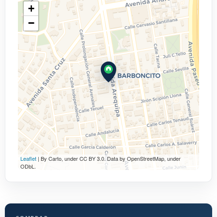
+
−
Leaflet
| By Carto, under CC BY 3.0. Data by OpenStreetMap, under
ODbL.