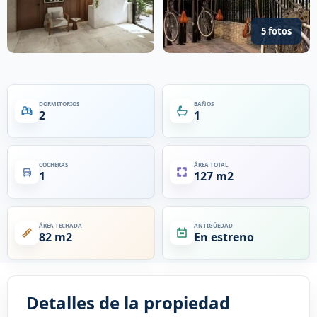
5 fotos
DORMITORIOS
BAÑOS
2
1
COCHERAS
ÁREA TOTAL
1
127 m2
ÁREA TECHADA
ANTIGÜEDAD
82 m2
En estreno
Detalles de la propiedad