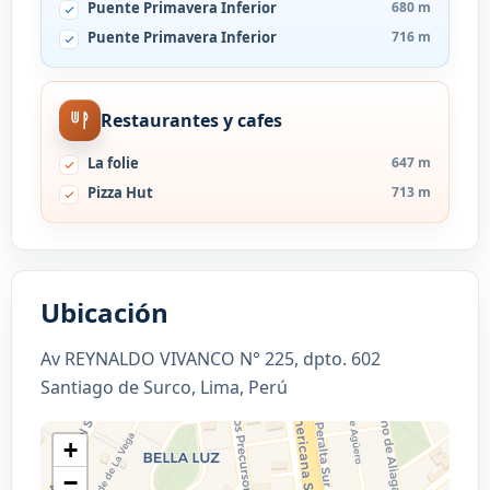
Puente Primavera Inferior
680 m
Puente Primavera Inferior
716 m
Restaurantes y cafes
La folie
647 m
Pizza Hut
713 m
Ubicación
Av REYNALDO VIVANCO N° 225, dpto. 602
Santiago de Surco, Lima, Perú
+
−