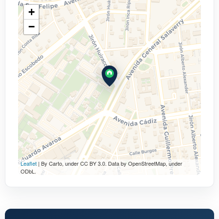
+
−
Leaflet
| By Carto, under CC BY 3.0. Data by OpenStreetMap, under
ODbL.