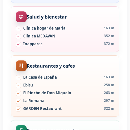
Salud y bienestar
Clínica hogar de Maria
163 m
Clínica MEDAVAN
352 m
Inappares
372 m
Restaurantes y cafes
La Casa de España
163 m
Ebisu
258 m
El Rincón de Don Miguelo
263 m
La Romana
297 m
GARDEN Restaurant
322 m