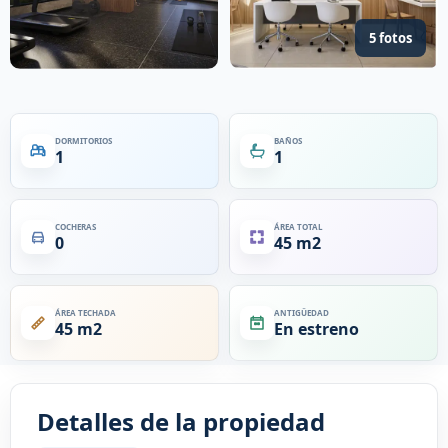
5 fotos
DORMITORIOS
BAÑOS
1
1
COCHERAS
ÁREA TOTAL
0
45 m2
ÁREA TECHADA
ANTIGÜEDAD
45 m2
En estreno
Detalles de la propiedad