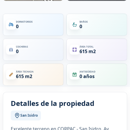
DORMITORIOS
BAÑOS
0
0
COCHERAS
ÁREA TOTAL
0
615 m2
ÁREA TECHADA
ANTIGÜEDAD
615 m2
0 años
Detalles de la propiedad
San Isidro
Excelente terreno en CORPAC - San Isidro, Av.