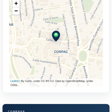
+
−
Leaflet
| By Carto, under CC BY 3.0. Data by OpenStreetMap, under
ODbL.
COMPRAR