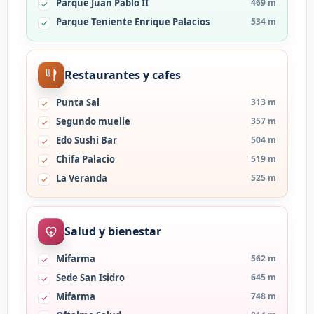
Parque Juan Pablo II
469 m
Parque Teniente Enrique Palacios
534 m
Restaurantes y cafes
Punta Sal
313 m
Segundo muelle
357 m
Edo Sushi Bar
504 m
Chifa Palacio
519 m
La Veranda
525 m
Salud y bienestar
Mifarma
562 m
Sede San Isidro
645 m
Mifarma
748 m