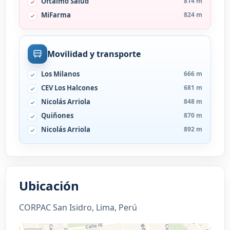
Oftalmo Salud
814 m
MiFarma
824 m
Movilidad y transporte
Los Milanos
666 m
CEV Los Halcones
681 m
Nicolás Arriola
848 m
Quiñones
870 m
Nicolás Arriola
892 m
Ubicación
CORPAC San Isidro, Lima, Perú