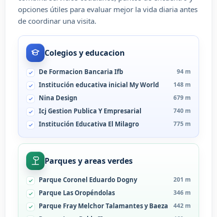
opciones útiles para evaluar mejor la vida diaria antes
de coordinar una visita.
Colegios y educacion
De Formacion Bancaria Ifb
94 m
Institución educativa inicial My World
148 m
Nina Design
679 m
Icj Gestion Publica Y Empresarial
740 m
Institución Educativa El Milagro
775 m
Parques y areas verdes
Parque Coronel Eduardo Dogny
201 m
Parque Las Oropéndolas
346 m
Parque Fray Melchor Talamantes y Baeza
442 m