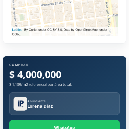
Leaflet
| By Carto, under CC BY 3.0. Data by OpenStreetMap, under
ODbL.
COMPRAR
$ 4,000,000
$ 1,139/m2 referencial por área total.
Anunciante
Lorena Diaz
WhatsApp