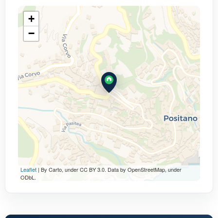
+
−
Leaflet
| By Carto, under CC BY 3.0. Data by OpenStreetMap, under
ODbL.