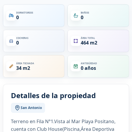
DORMITORIOS
BAÑOS
0
0
COCHERAS
ÁREA TOTAL
0
464 m2
ÁREA TECHADA
ANTIGÜEDAD
34 m2
0 años
Detalles de la propiedad
San Antonio
Terreno en Fila N°1.Vista al Mar Playa Positano,
cuenta con Club House(Piscina,Área Deportiva