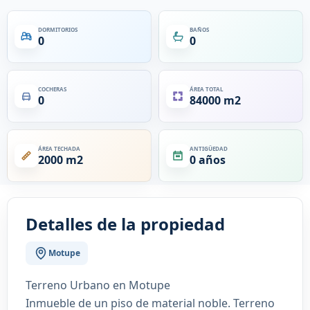
DORMITORIOS
BAÑOS
0
0
COCHERAS
ÁREA TOTAL
0
84000 m2
ÁREA TECHADA
ANTIGÜEDAD
2000 m2
0 años
Detalles de la propiedad
Motupe
Terreno Urbano en Motupe
Inmueble de un piso de material noble. Terreno