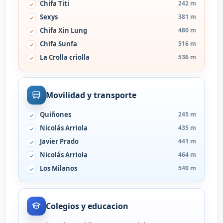
Chifa Titi
242 m
Sexys
381 m
Chifa Xin Lung
480 m
Chifa Sunfa
516 m
La Crolla criolla
536 m
Movilidad y transporte
Quiñones
245 m
Nicolás Arriola
435 m
Javier Prado
441 m
Nicolás Arriola
464 m
Los Milanos
540 m
Colegios y educacion