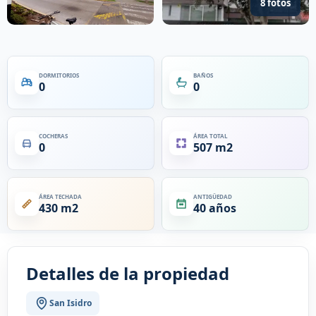
8 fotos
DORMITORIOS
BAÑOS
0
0
COCHERAS
ÁREA TOTAL
0
507 m2
ÁREA TECHADA
ANTIGÜEDAD
430 m2
40 años
Detalles de la propiedad
San Isidro