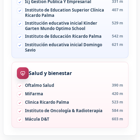
Icj Gestion Publica Y Empresarial
331 m
Instituto de Education Superior Clínica
407 m
Ricardo Palma
Institución educativa inicial Kinder
529 m
Garten Mundo Optimo School
Instituto de Educación Ricardo Palma
542 m
Institución educativa inicial Domingo
621 m
Savio
Salud y bienestar
Oftalmo Salud
390 m
MiFarma
420 m
Clinica Ricardo Palma
523 m
Instituto de Oncología & Radioterapia
584 m
Mácula D&T
603 m