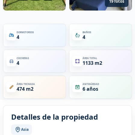
19 fotos
DORMITORIOS
BAÑOS
4
4
COCHERAS
ÁREA TOTAL
4
1133 m2
ÁREA TECHADA
ANTIGÜEDAD
474 m2
6 años
Detalles de la propiedad
Asia