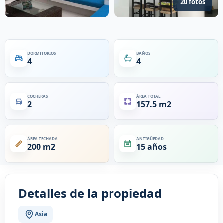
20 fotos
DORMITORIOS
BAÑOS
4
4
COCHERAS
ÁREA TOTAL
2
157.5 m2
ÁREA TECHADA
ANTIGÜEDAD
200 m2
15 años
Detalles de la propiedad
Asia