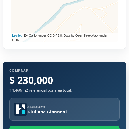
Leaflet
| By Carto, under CC BY 3.0. Data by OpenStreetMap, under
ODbL.
COMPRAR
$ 230,000
$ 1,460/m2 referencial por área total.
Anunciante
Giuliana Giannoni