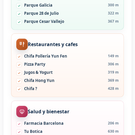
Parque Galicia
300 m
Parque 28 de Julio
322 m
Parque Cesar Vallejo
367 m
Restaurantes y cafes
Chifa Pollería Yun Fen
149 m
Pizza Party
306 m
Jugos & Yogurt
319 m
Chifa Hong Yun
369 m
Chifa ?
428 m
Salud y bienestar
Farmacia Barcelona
206 m
Tu Botica
630 m