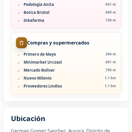
Podología Anita
641 m
Botica Bristol
669 m
Inkafarma
739 m
Compras y supermercados
Primero de Mayo
394 m
Minimarket Urcosol
601 m
Mercado Bolivar
790 m
Nuevo Milenio
1.1 km
Proveedores Lindios
1.1 km
Ubicación
German Gomez Sanchez, Aurora, Distrito de