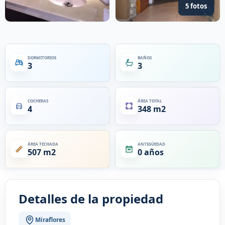
5 fotos
DORMITORIOS
BAÑOS
3
3
COCHERAS
ÁREA TOTAL
4
348 m2
ÁREA TECHADA
ANTIGÜEDAD
507 m2
0 años
Detalles de la propiedad
Miraflores