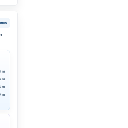
anos
a
4 m
4 m
3 m
5 m