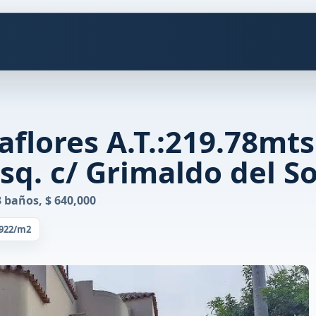
flores A.T.:219.78mts
q. c/ Grimaldo del So
3 baños, $ 640,000
,922/m2