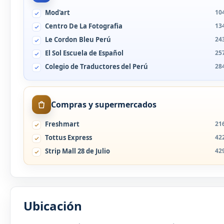
Mod'art
10
Centro De La Fotografia
13
Le Cordon Bleu Perú
24
El Sol Escuela de Español
25
Colegio de Traductores del Perú
28
Compras y supermercados
Freshmart
21
Tottus Express
42
Strip Mall 28 de Julio
42
Ubicación