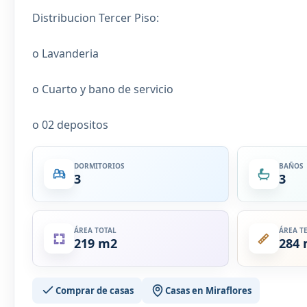
Distribucion Tercer Piso:
o Lavanderia
o Cuarto y bano de servicio
o 02 depositos
DORMITORIOS
BAÑOS
3
3
ÁREA TOTAL
ÁREA T
219 m2
284
Comprar de casas
Casas en Miraflores