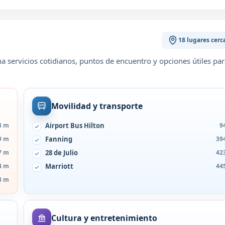
18 lugares cerc
 servicios cotidianos, puntos de encuentro y opciones útiles par
Movilidad y transporte
3 m
Airport Bus Hilton
9
9 m
Fanning
39
7 m
28 de Julio
42
4 m
Marriott
44
3 m
Cultura y entretenimiento