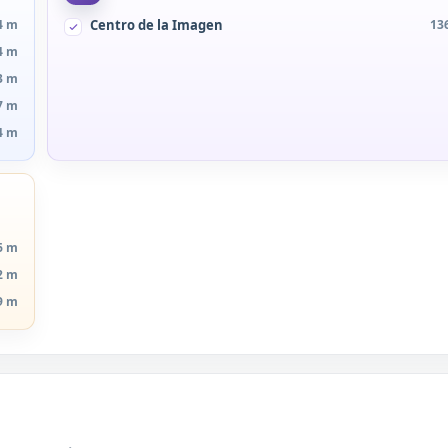
4 m
Centro de la Imagen
13
4 m
3 m
7 m
4 m
6 m
2 m
9 m