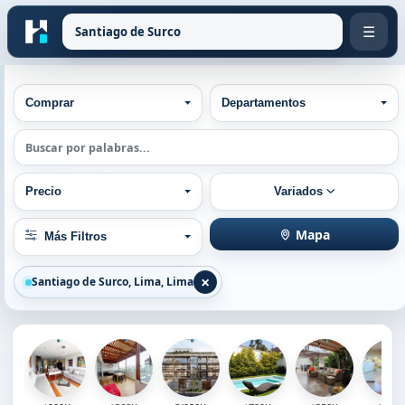
☰
Tipo de operación
Tipos de Propiedad
Comprar
Departamentos
Búsqueda por palabra
Rango de precios
Ordenar por
Precio
Variados
Otros filtros:
Mapa
Más Filtros
×
Santiago de Surco, Lima, Lima