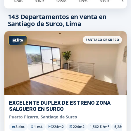
$290K
$360K
S/958K
$799K
$350K
$538
143
Departamentos en venta en
Santiago de Surco, Lima
Elite
SANTIAGO DE SURCO
EXCELENTE DUPLEX DE ESTRENO ZONA
SALGUERO EN SURCO
Puerto Pizarro, Santiago de Surco
3 dor.
1 est.
224m2
224m2
1,562 $ /m²
5,280 S/m