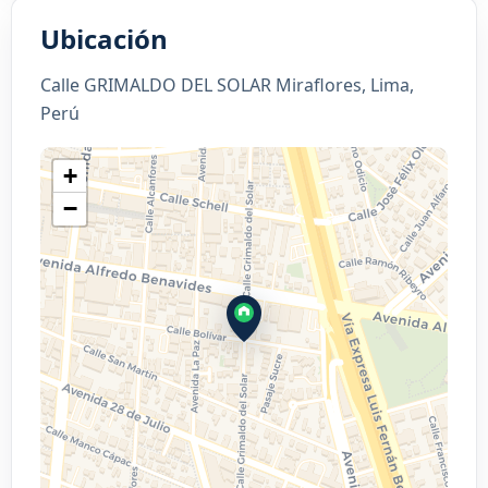
Ubicación
Calle GRIMALDO DEL SOLAR Miraflores, Lima,
Perú
+
−