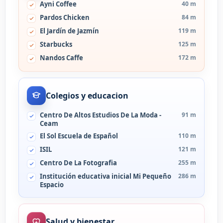
Ayni Coffee
40 m
Pardos Chicken
84 m
El Jardín de Jazmín
119 m
Starbucks
125 m
Nandos Caffe
172 m
Colegios y educacion
Centro De Altos Estudios De La Moda -
91 m
Ceam
El Sol Escuela de Español
110 m
ISIL
121 m
Centro De La Fotografia
255 m
Institución educativa inicial Mi Pequeño
286 m
Espacio
Salud y bienestar