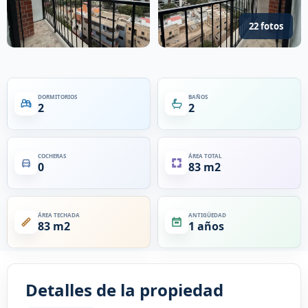
22 fotos
DORMITORIOS
BAÑOS
2
2
COCHERAS
ÁREA TOTAL
0
83 m2
ÁREA TECHADA
ANTIGÜEDAD
83 m2
1 años
Detalles de la propiedad